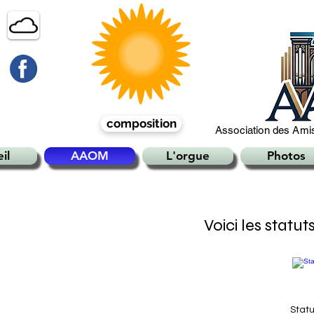
composition
Association des Amis
il
AAOM
L'orgue
Photos
Voici les statut
Stat