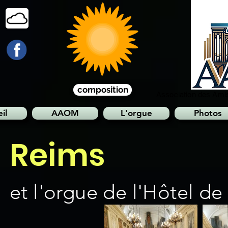
composition
Association des Amis
il
AAOM
L'orgue
Photos
Reims
et l'orgue de l'Hôtel de V