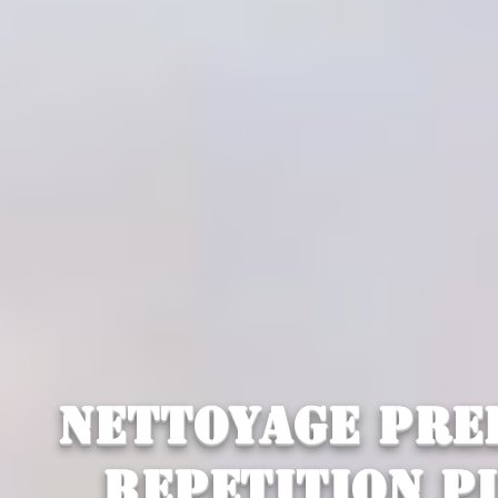
Nettoyage pre
repetition p