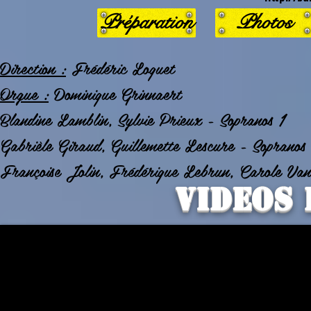
Préparation
Photos
Direction :
Frédéric Loquet
Orgue :
Dominique Grinnaert
Blandine Lamblin, Sylvie Prieux - Sopranos 1
Gabrièle Giraud, Guillemette Lescure - Sopranos
Françoise Jolin, Frédérique Lebrun, Carole Van
Videos