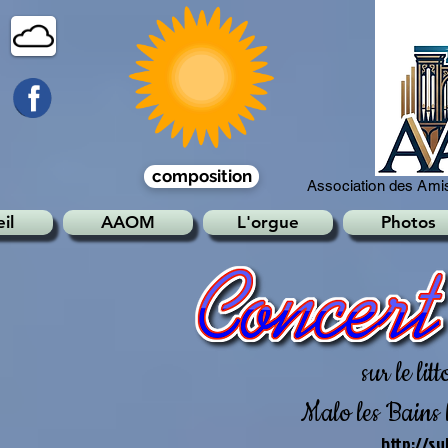
composition
Association des Amis
il
AAOM
L'orgue
Photos
sur le li
Malo les Bains 
http://su