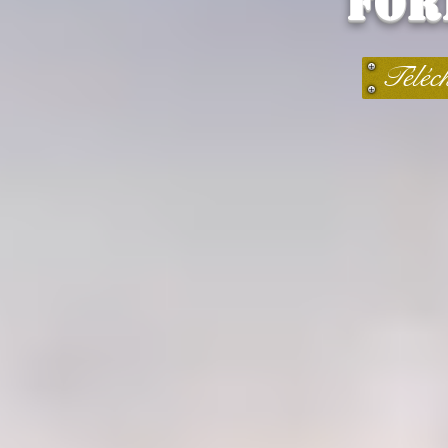
for
Téléch