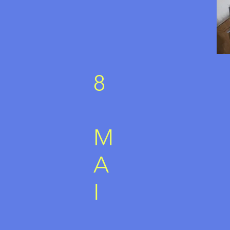
8
M
A
I