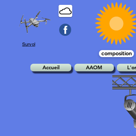
Survol
composition
Accueil
AAOM
L'o