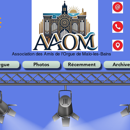
Association des Amis de l'Orgue de Malo-les-Bains
rgue
Photos
Récemment
Archive