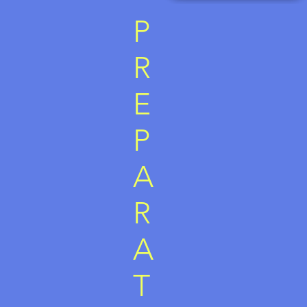
P
R
E
P
A
R
A
T