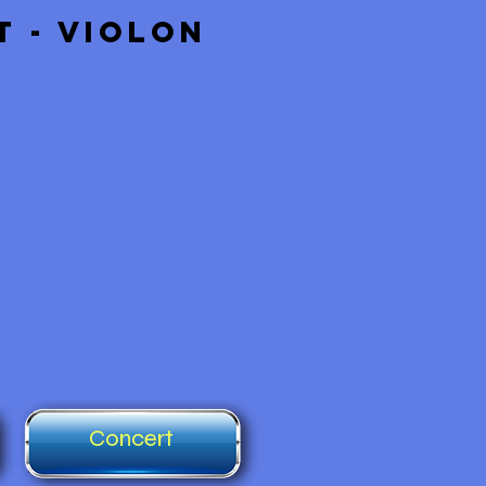
t - violon
Concert