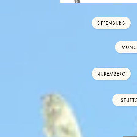
OFFENBURG
MÜNC
NUREMBERG
STUTT