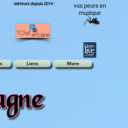
visiteurs depuis 2014 :
vos peurs en
musique
s
Liens
More