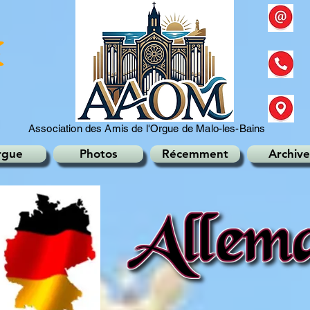
Association des Amis de l'Orgue de Malo-les-Bains
rgue
Photos
Récemment
Archive