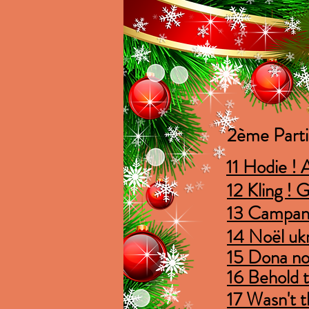
2ème Part
11 Hodie ! A
12 Kling ! 
13 Campan
14 Noël uk
15 Dona no
16 Behold t
17 Wasn't t