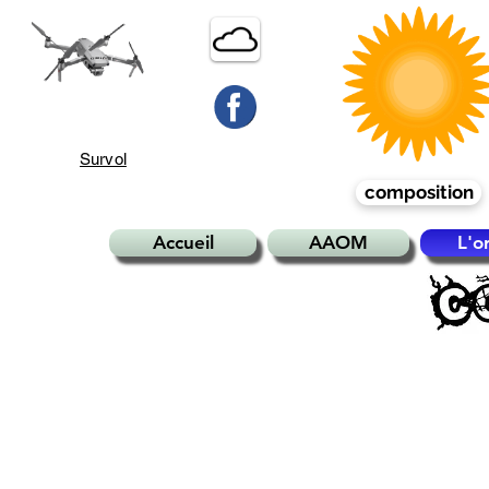
Survol
composition
Accueil
AAOM
L'o