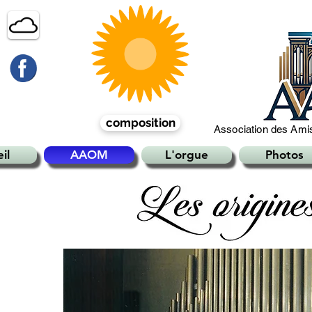
composition
Association des Amis
il
AAOM
L'orgue
Photos