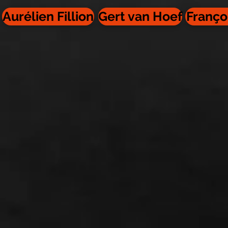
Aurélien Fillion
Gert van Hoef
Franço