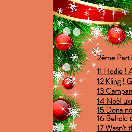
2ème Part
11 Hodie ! A
12 Kling ! 
13 Campan
14 Noël uk
15 Dona no
16 Behold t
17 Wasn't t