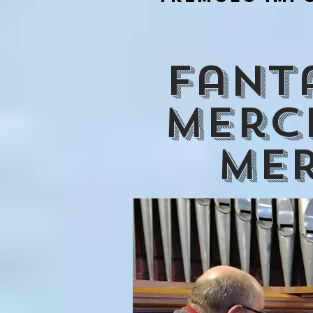
fanta
merc
mer