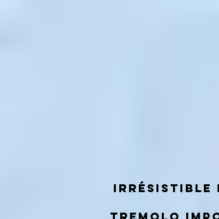
irrésistible
tremolo impo