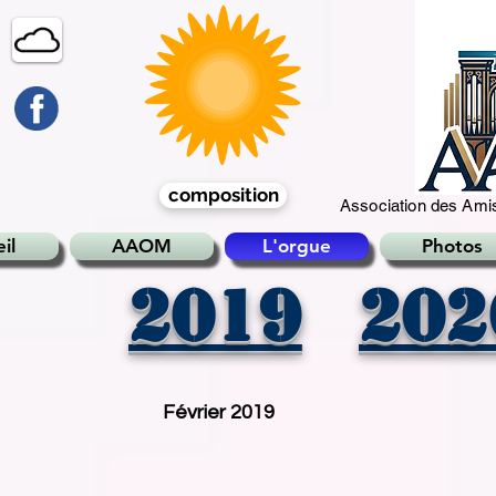
composition
Association des Amis
il
AAOM
L'orgue
Photos
2019
202
Février 2019