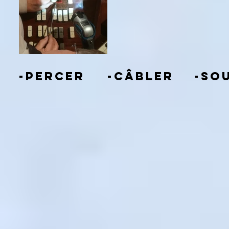
-percer
-câbler
-so