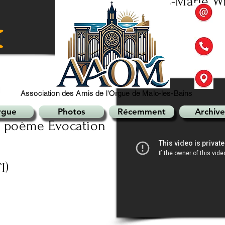
Charles-Marie Wi
Association des Amis de l'Orgue de Malo-les-Bains
rgue
Photos
Récemment
Archive
du poème Evocation
1)