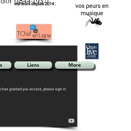
dor (1844-1937)
visiteurs depuis 2014 :
vos peurs en
musique
s
Liens
More