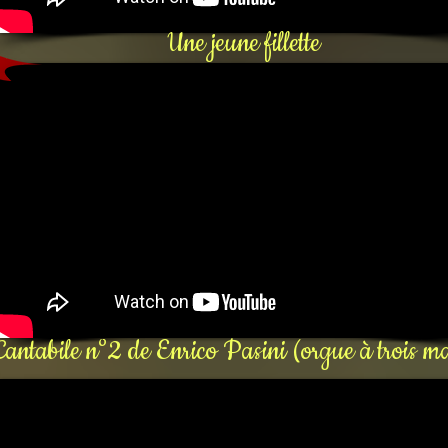
Une jeune fillette
Cantabile n°2 de Enrico Pasini (orgue à trois m