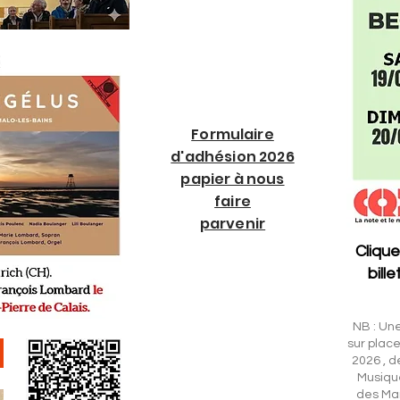
Formulaire
d'adhésion 2026
papier à nous
faire
parvenir
Clique
bill
NB : Une
sur plac
2026 , d
Musiqu
des Man