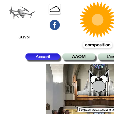
Survol
composition
Accueil
AAOM
L'o