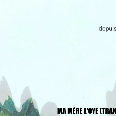
depui
MA MÈRE
MA MÈRE