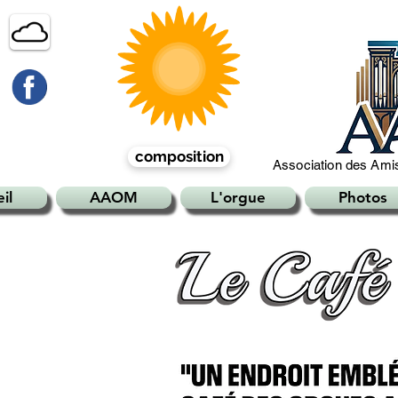
composition
Association des Amis
il
AAOM
L'orgue
Photos
et l'orgue de l'Hôtel de V