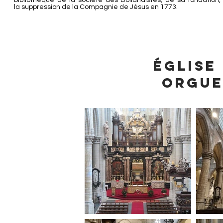
bibliothèque de la
société des Bollandistes
, de sa fondation
la
suppression de la Compagnie de Jésus
en
1773
.
Église
orgue