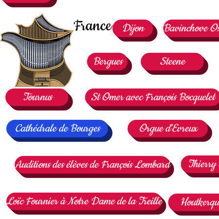
France
Dijon
Bavinchove Ox
Bergues
Steene
Tournus
St Omer avec François Bocquelet
Cathédrale de Bourges
Orgue d'Evreux
Thierry
Auditions des élèves de François Lombard
Loïc Fournier à Notre Dame de la Treille
Houtkerqu