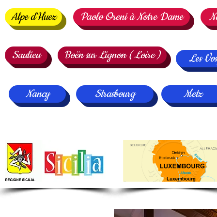
Alpe d'Huez
Paolo Oreni à Notre Dame
N
Saulieu
Boën sur Lignon ( Loire )
Les Vos
Nancy
Strasbourg
Metz