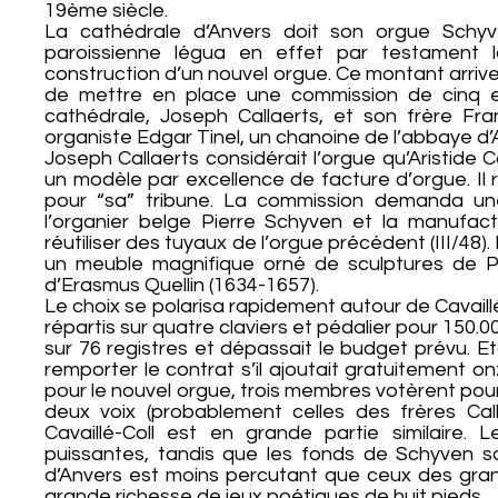
19ème siècle.
La cathédrale d’Anvers doit son orgue Schy
paroissienne légua en effet par testament 
construction d’un nouvel orgue. Ce montant arriv
de mettre en place une commission de cinq ex
cathédrale, Joseph Callaerts, et son frère Fra
organiste Edgar Tinel, un chanoine de l’abbaye d
Joseph Callaerts considérait l’orgue qu’Aristide C
un modèle par excellence de facture d’orgue. Il rê
pour “sa” tribune. La commission demanda une
l’organier belge Pierre Schyven et la manufac
réutiliser des tuyaux de l’orgue précédent (III/48)
un meuble magnifique orné de sculptures de Pe
d’Erasmus Quellin (1634-1657).
Le choix se polarisa rapidement autour de Cavaill
répartis sur quatre claviers et pédalier pour 150.
sur 76 registres et dépassait le budget prévu. Et
remporter le contrat s’il ajoutait gratuitement o
pour le nouvel orgue, trois membres votèrent pour 
deux voix (probablement celles des frères Cal
Cavaillé-Coll est en grande partie similaire
puissantes, tandis que les fonds de Schyven son
d’Anvers est moins percutant que ceux des grands
grande richesse de jeux poétiques de huit pieds.