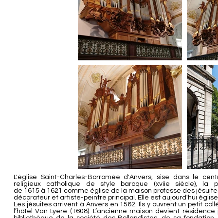
L'église Saint-Charles-Borromée d'Anvers, sise dans le centr
religieux
catholique
de
style baroque
(
xviie siècle
), la 
de
1615
à
1621
comme église de la
maison professe
des
jésuite
décorateur et artiste-peintre principal. Elle est aujourd'hui églis
Les
jésuites
arrivent à
Anvers
en
1562
. Ils y ouvrent un petit co
l’hôtel Van Lyere (1608). L’ancienne maison devient résidence 