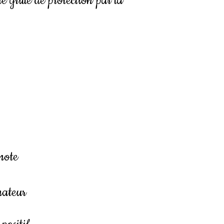
grille de protection par la
note
nateur