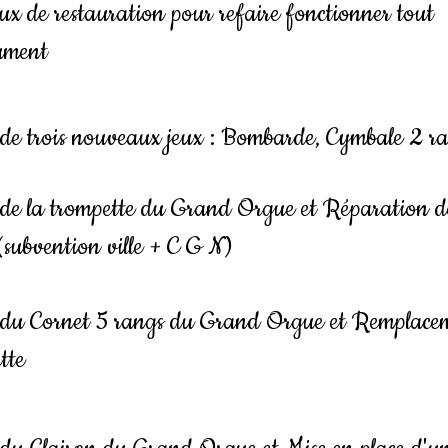
x de restauration pour refaire fonctionner tout
rument
 de trois nouveaux jeux : Bombarde, Cymbale 2 r
 de la trompette du Grand Orgue et Réparation d
(subvention ville + C G N)
 du Cornet 5 rangs du Grand Orgue et Remplace
tte