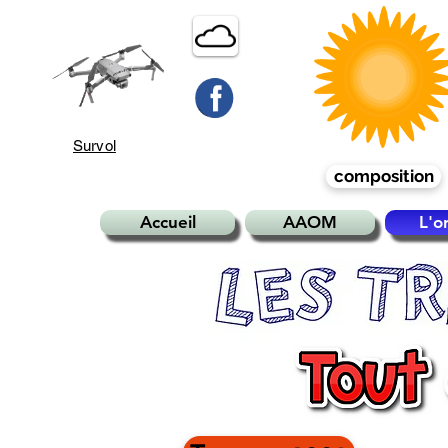
Survol
composition
Accueil
AAOM
L'o