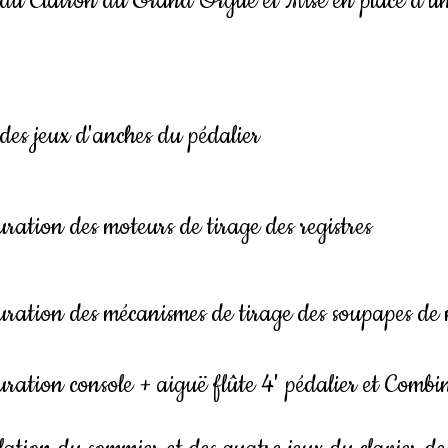
du Clairon du Grand Orgue et Mise en place d'une 
des jeux d'anches du pédalier
ration des moteurs de tirage des registres
ration des mécanismes de tirage des soupapes de 
ration console + aiguë flûte 4' pédalier et Combi