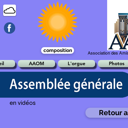
composition
Association des Amis
il
AAOM
L'orgue
Photos
en vidéos
Retour 