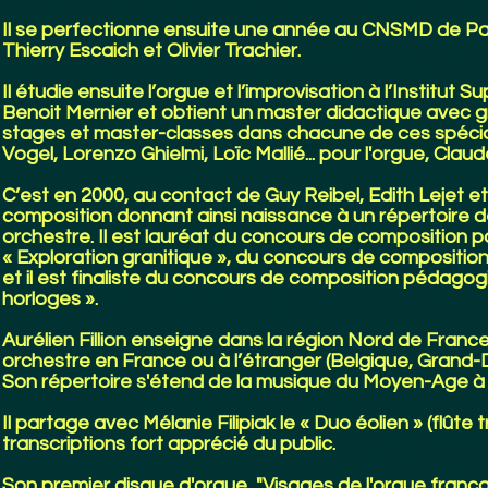
Il se perfectionne ensuite une année au CNSMD de Par
Thierry Escaich et Olivier Trachier.
Il étudie ensuite l’orgue et l’improvisation à l’Instit
Benoit Mernier et obtient un master didactique avec gr
stages et master-classes dans chacune de ces spéciali
Vogel, Lorenzo Ghielmi, Loïc Mallié... pour l'orgue, Claude
C’est en 2000, au contact de Guy Reibel, Edith Lejet et
composition donnant ainsi naissance à un répertoire 
orchestre. Il est lauréat du concours de composition p
« Exploration granitique », du concours de composition
et il est finaliste du concours de composition pédagog
horloges ».
Aurélien Fillion enseigne dans la région Nord de Franc
orchestre en France ou à l’étranger (Belgique, Grand
Son répertoire s'étend de la musique du Moyen-Age à 
Il partage avec Mélanie Filipiak le « Duo éolien » (flûte
transcriptions fort apprécié du public.
Son premier disque d'orgue, "Visages de l'orgue frança