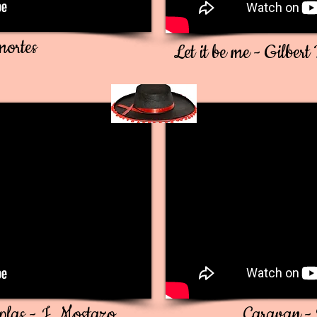
mortes
Let it be me - Gilbe
oplas - J. Mostazo
Caravan - 