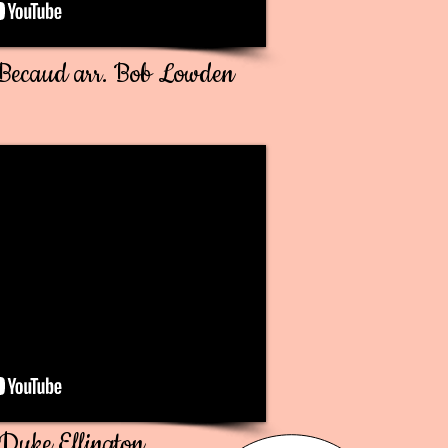
rt Becaud arr. Bob Lowden
Duke Ellington