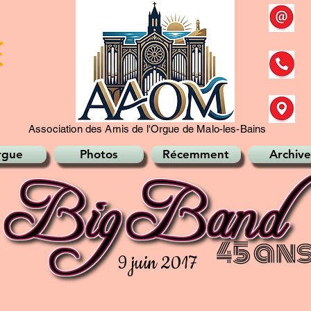
Association des Amis de l'Orgue de Malo-les-Bains
rgue
Photos
Récemment
Archive
45 an
9 juin 2017