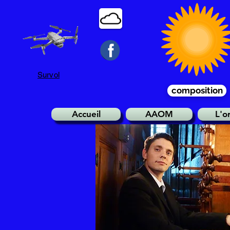
Survol
composition
Accueil
AAOM
L'o