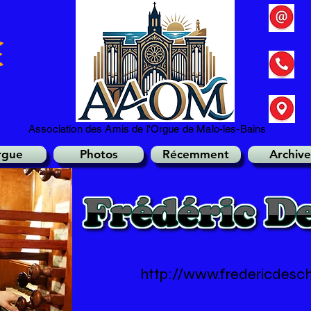
Association des Amis de l'Orgue de Malo-les-Bains
rgue
Photos
Récemment
Archive
http://www.fredericdes