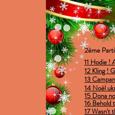
2ème Part
11 Hodie ! A
12 Kling ! 
13 Campan
14 Noël uk
15 Dona no
16 Behold t
17 Wasn't t